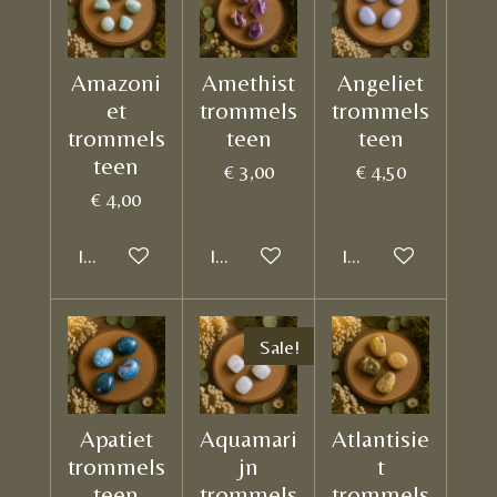
Amazoni
Amethist
Angeliet
et
trommels
trommels
trommels
teen
teen
teen
€ 3,00
€ 4,50
€ 4,00
In winkelwagen
In winkelwagen
In winkelwagen
Sale!
Apatiet
Aquamari
Atlantisie
trommels
jn
t
teen
trommels
trommels