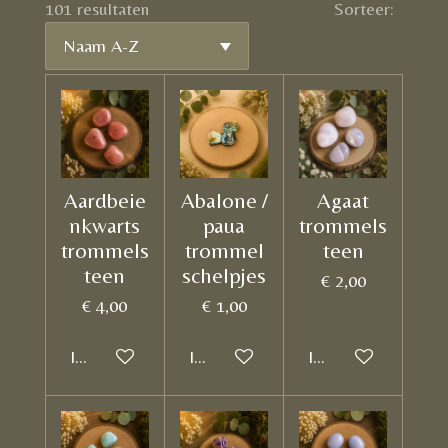
101 resultaten
Sorteer:
Aardbeie
Abalone /
Agaat
nkwarts
paua
trommels
trommels
trommel
teen
teen
schelpjes
€ 2,00
€ 4,00
€ 1,00
In winkelwagen
In winkelwagen
In winkelwagen