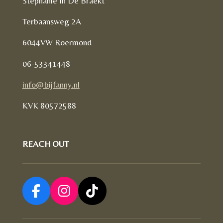
Stephanie In De Braekt
Terbaansweg 2A
6044VW Roermond
06-53341448
info@bijfanny.nl
KVK
80572588
REACH OUT
F
I
T
a
n
i