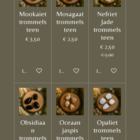
Mookaiet
Mosagaat
Nefriet
trommels
trommels
Jade
teen
teen
trommels
teen
€ 3,50
€ 2,50
€ 2,50
€ 3,00
In winkelwagen
In winkelwagen
In winkelwagen
Obsidiaa
Oceaan
Opaliet
n
jaspis
trommels
trommels
trommels
teen