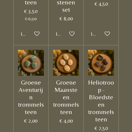
teen
stenen
€ 4,50
set
€ 3,50
€ 8,00
€ 6,50
In winkelwagen
In winkelwagen
In winkelwagen
Groene
Groene
Heliotroo
Aventurij
Maanste
p -
n
en
Bloedste
trommels
trommels
en
teen
teen
trommels
teen
€ 2,00
€ 4,00
€ 2,50