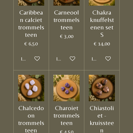
Caribbea
Carneool
Chakra
n calciet
trommels
knuffelst
trommels
teen
enen set
teen
S
€ 3,00
€ 6,50
€ 14,00
In winkelwagen
In winkelwagen
In winkelwagen
Chalcedo
Charoiet
Chiastoli
on
trommels
et -
trommels
teen
kruisstee
teen
n
€ 4,50