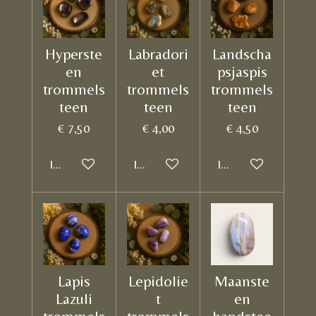
Hyperste
Labradori
Landscha
en
et
psjaspis
trommels
trommels
trommels
teen
teen
teen
€ 7,50
€ 4,00
€ 4,50
In winkelwagen
In winkelwagen
In winkelwagen
Lapis
Lepidolie
Maanste
Lazuli
t
en