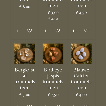
teen
teen
€ 8,00
€ 3,00
€ 4,50
€ 4,50
In winkelwagen
In winkelwagen
In winkelwagen
Bergkrist
Bird eye
Blauwe
al
jaspis
Calciet
trommels
trommels
trommels
teen
teen
teen
€ 3,00
€ 2,50
€ 4,00