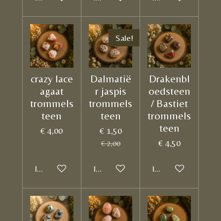
Sale!
crazy lace
Dalmatië
Drakenbl
agaat
r jaspis
oedsteen
trommels
trommels
/ Bastiet
teen
teen
trommels
teen
€ 4,00
€ 1,50
€ 4,50
€ 2,00
In winkelwagen
In winkelwagen
In winkelwagen