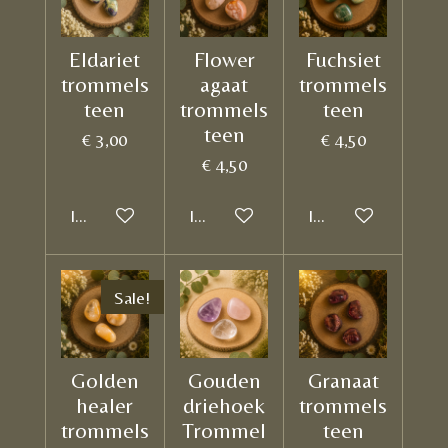
Eldariet
Flower
Fuchsiet
trommels
agaat
trommels
teen
trommels
teen
teen
€ 3,00
€ 4,50
€ 4,50
In winkelwagen
In winkelwagen
In winkelwagen
Sale!
Golden
Gouden
Granaat
healer
driehoek
trommels
trommels
Trommel
teen