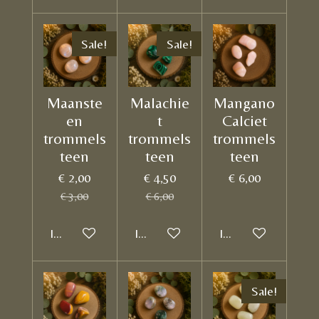
Sale!
Sale!
Maanste
Malachie
Mangano
en
t
Calciet
trommels
trommels
trommels
teen
teen
teen
€ 2,00
€ 4,50
€ 6,00
€ 3,00
€ 6,00
In winkelwagen
In winkelwagen
In winkelwagen
Sale!