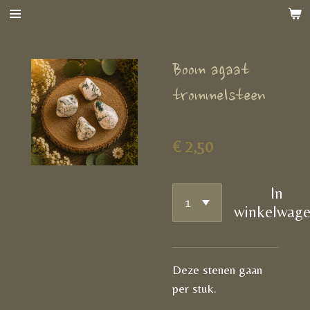
Ga
direct
naar
Boom agaat
de
hoofdinhoud
trommelsteen
€ 2,50
In
winkelwag
Deze stenen gaan
per stuk.