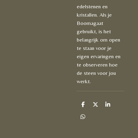
edelstenen en
kristallen. Als je
Boomagaat
gebruikt, is het
belangrijk om open
te staan voor je
eigen ervaringen en
te observeren hoe
de steen voor jou
werkt.
D
D
S
e
e
h
l
e
a
D
e
l
r
e
n
e
l
e