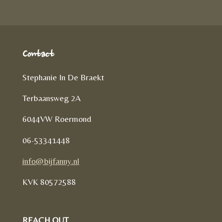
n
Contact
Stephanie In De Braekt
Terbaansweg 2A
6044VW Roermond
06-53341448
info@bijfanny.nl
KVK
80572588
REACH OUT