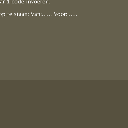
aar 1 code invoeren.
 staan: Van:...... Voor:......