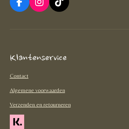
F
I
T
a
n
i
c
s
k
e
t
T
b
a
o
o
g
k
Klantenservice
o
r
k
a
Contact
m
Algemene voorwaarden
Verzenden en retourneren