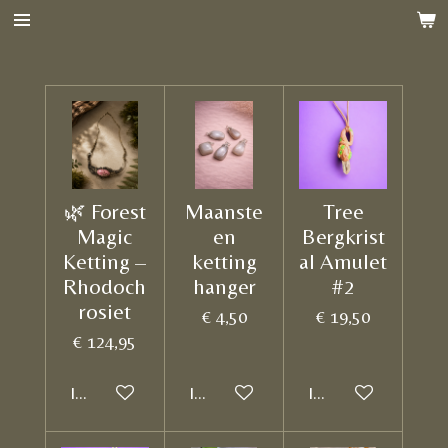
Ga
direct
naar
de
hoofdinhoud
🌿 Forest
Maanste
Tree
Magic
en
Bergkrist
Ketting –
ketting
al Amulet
Rhodoch
hanger
#2
rosiet
€ 4,50
€ 19,50
€ 124,95
In winkelwagen
In winkelwagen
In winkelwagen