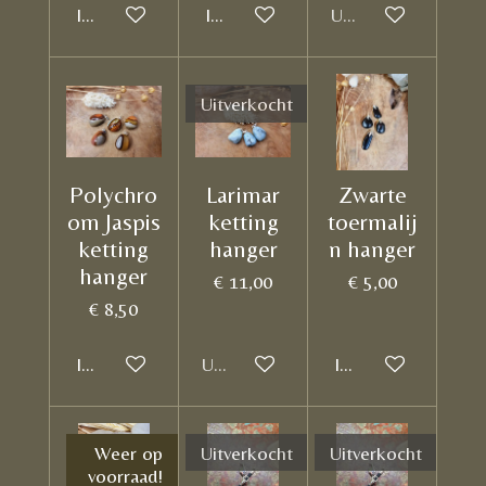
In winkelwagen
In winkelwagen
Uitverkocht
Uitverkocht
Polychro
Larimar
Zwarte
om Jaspis
ketting
toermalij
ketting
hanger
n hanger
hanger
€ 11,00
€ 5,00
€ 8,50
In winkelwagen
Uitverkocht
In winkelwagen
Weer op
Uitverkocht
Uitverkocht
voorraad!