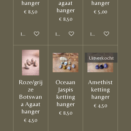
hanger
agaat
hanger
hanger
€ 8,50
€ 5,00
€ 8,50
In winkelwagen
In winkelwagen
In winkelwagen
Uitverkocht
Roze/grij
Oceaan
Amethist
ze
Jaspis
ketting
Botswan
ketting
hanger
a Agaat
hanger
€ 4,50
hanger
€ 8,50
€ 4,50