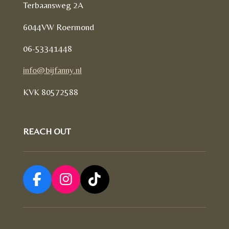
Terbaansweg 2A
6044VW Roermond
06-53341448
info@bijfanny.nl
KVK
80572588
REACH OUT
F
I
T
a
n
i
c
s
k
e
t
T