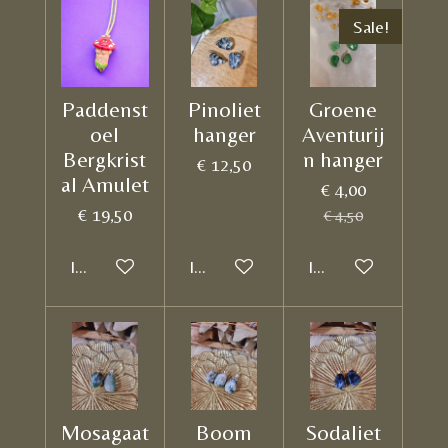
Sale!
Paddenst
Pinoliet
Groene
oel
hanger
Aventurij
Bergkrist
n hanger
€ 12,50
al Amulet
€ 4,00
€ 19,50
€ 4,50
In winkelwagen
In winkelwagen
In winkelwagen
Mosagaat
Boom
Sodaliet