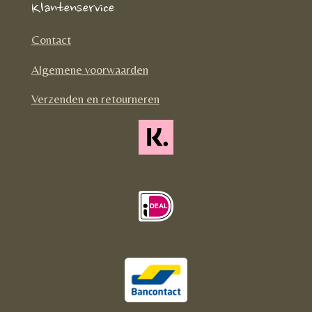
Klantenservice
b
a
o
o
g
k
Contact
o
r
Algemene voorwaarden
k
a
m
Verzenden en retourneren