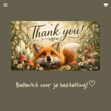
Ga
direct
naar
de
hoofdinhoud
Bedankt voor je bestelling!♡