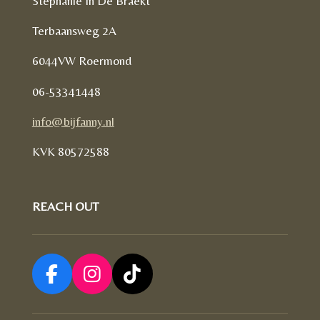
Stephanie In De Braekt
k
s
a
Terbaansweg 2A
t
m
6044VW Roermond
06-53341448
info@bijfanny.nl
KVK
80572588
REACH OUT
F
I
T
a
n
i