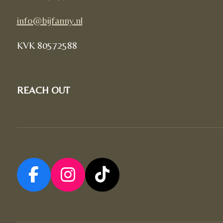
info@bijfanny.nl
KVK
80572588
REACH OUT
F
I
T
a
n
i
c
s
k