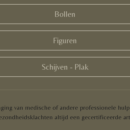
Bollen
Figuren
Schijven - Plak
ging van medische of andere professionele hulp
ezondheidsklachten altijd een gecertificeerde art