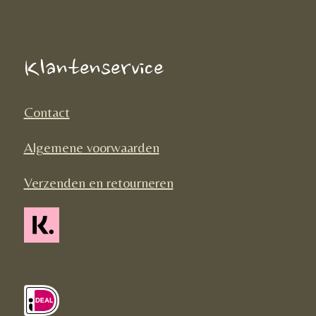
e
t
T
b
a
o
o
g
k
Klantenservice
o
r
k
a
Contact
m
Algemene voorwaarden
Verzenden en retourneren