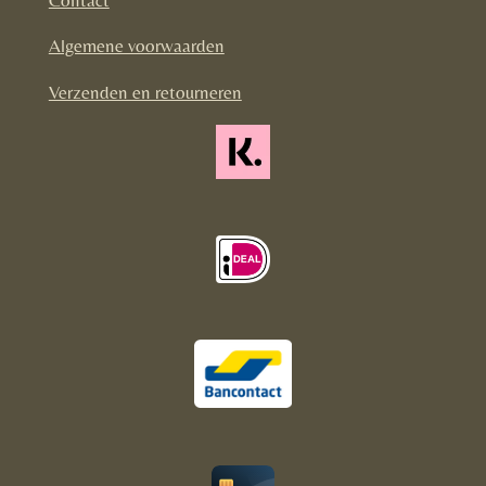
o
r
Algemene voorwaarden
k
a
m
Verzenden en retourneren