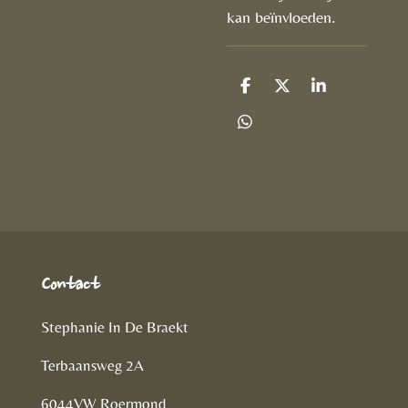
kan beïnvloeden.
D
D
S
e
e
h
l
e
a
D
e
l
r
e
n
e
l
e
n
Contact
Stephanie In De Braekt
Terbaansweg 2A
6044VW Roermond