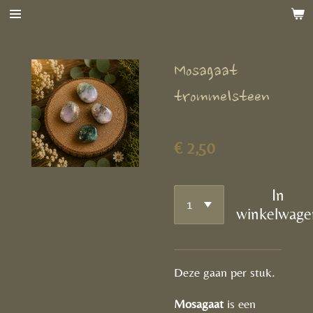
Ga
direct
naar
Mosagaat
de
hoofdinhoud
trommelsteen
€ 2,50
In
winkelwage
Deze gaan per stuk.
Mosagaat
is een