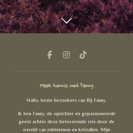
F
I
T
a
n
i
c
s
k
e
t
T
Maak kennis met Fanny
b
a
o
o
g
k
Hallo, beste bezoekers van Bij Fanny.
o
r
Ik ben Fanny, de oprichter en gepassioneerde
k
a
geest achter deze betoverende reis door de
m
wereld van edelstenen en kristallen. Mijn