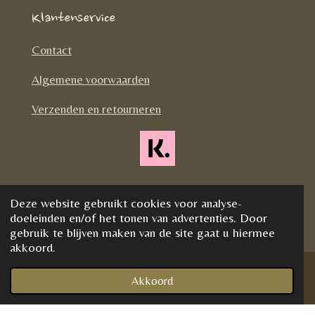
e
t
T
Klantenservice
b
a
o
o
g
k
Contact
o
r
Algemene voorwaarden
k
a
m
Verzenden en retourneren
Deze website gebruikt cookies voor analyse-
doeleinden en/of het tonen van advertenties. Door
gebruik te blijven maken van de site gaat u hiermee
akkoord.
Akkoord
Telefoonnummer
Kaart
Instagram
WhatsApp