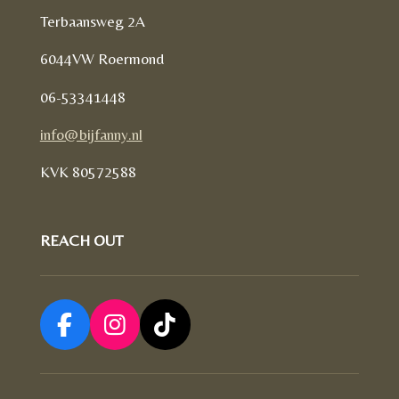
Terbaansweg 2A
6044VW Roermond
06-53341448
info@bijfanny.nl
KVK
80572588
REACH OUT
F
I
T
a
n
i
c
s
k