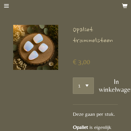
Ga
direct
naar
Opaliet
de
hoofdinhoud
trommelsteen
€ 3,00
In
winkelwage
Deze gaan per stuk.
Opaliet
is eigenlijk