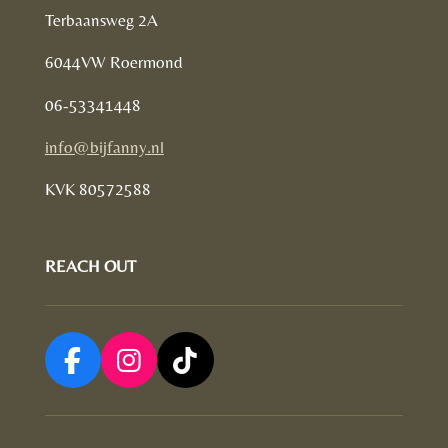
Terbaansweg 2A
6044VW Roermond
06-53341448
info@bijfanny.nl
KVK
80572588
REACH OUT
F
I
T
a
n
i
c
s
k