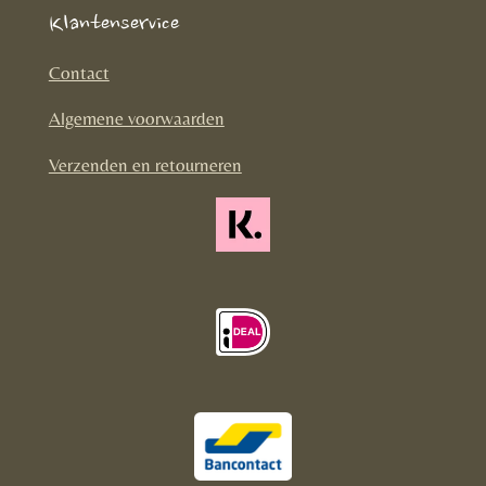
e
t
T
Klantenservice
b
a
o
o
g
k
Contact
o
r
Algemene voorwaarden
k
a
m
Verzenden en retourneren