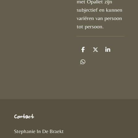
met Opaliet zijn
subjectief en kunnen
variëren van persoon
tot persoon.
D
D
S
e
e
h
l
e
a
D
e
l
r
e
n
e
l
e
n
Contact
Stephanie In De Braekt