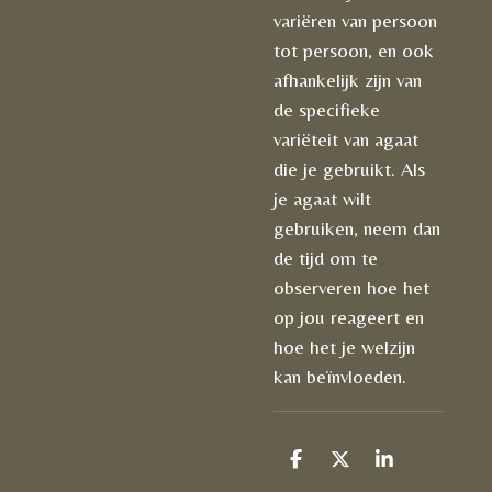
variëren van persoon
tot persoon, en ook
afhankelijk zijn van
de specifieke
variëteit van agaat
die je gebruikt. Als
je agaat wilt
gebruiken, neem dan
de tijd om te
observeren hoe het
op jou reageert en
hoe het je welzijn
kan beïnvloeden.
D
D
S
e
e
h