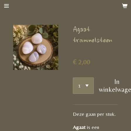
Ga
direct
naar
Agaat
de
hoofdinhoud
trommelsteen
€ 2,00
In
winkelwag
Deze gaan per stuk.
Agaat
is een