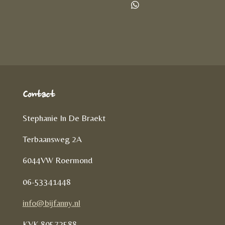
l
e
a
D
e
l
r
e
n
e
l
e
n
Contact
Stephanie In De Braekt
Terbaansweg 2A
6044VW Roermond
06-53341448
info@bijfanny.nl
KVK
80572588