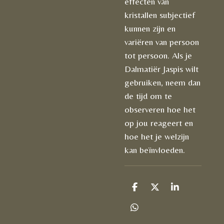
effecten van
kristallen subjectief
kunnen zijn en
variëren van persoon
tot persoon. Als je
Dalmatiër Jaspis wilt
gebruiken, neem dan
de tijd om te
observeren hoe het
op jou reageert en
hoe het je welzijn
kan beïnvloeden.
D
D
S
e
e
h
l
e
a
D
e
l
r
e