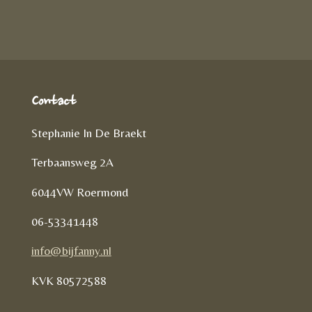
n
e
l
e
n
Contact
Stephanie In De Braekt
Terbaansweg 2A
6044VW Roermond
06-53341448
info@bijfanny.nl
KVK
80572588