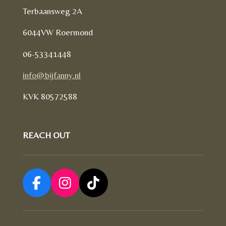
Terbaansweg 2A
6044VW Roermond
06-53341448
info@bijfanny.nl
KVK
80572588
REACH OUT
F
I
T
a
n
i
c
s
k