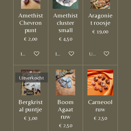
Amethist
Amethist
Aragonie
Chevron
cluster
t roosje
punt
small
€ 19,00
€ 2,00
€ 4,50
In winkelwagen
In winkelwagen
Uitverkocht
Uitverkocht
Bergkrist
Boom
Carneool
al puntje
Agaat
ruw
ruw
€ 3,00
€ 2,50
€ 2,50