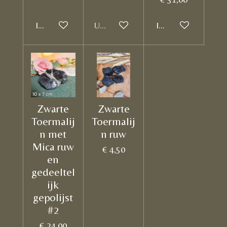
In winkelwagen
Uitverkocht
In winkelwagen
Zwarte
Zwarte
Toermalij
Toermalij
n met
n ruw
Mica ruw
€ 4,50
en
gedeeltel
ijk
gepolijst
#2
€ 24,00