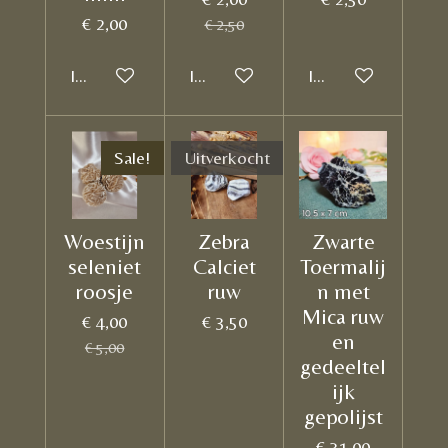
€ 2,00
€ 2,50
In winkelwagen
In winkelwagen
In winkelwagen
Sale!
Uitverkocht
Woestijn
Zebra
Zwarte
seleniet
Calciet
Toermalij
roosje
ruw
n met
Mica ruw
€ 4,00
€ 3,50
en
€ 5,00
gedeeltel
ijk
gepolijst
€ 31,00