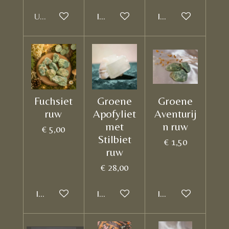
Uitverkocht
In winkelwagen
In winkelwagen
Fuchsiet
Groene
Groene
ruw
Apofyliet
Aventurij
met
n ruw
€ 5,00
Stilbiet
€ 1,50
ruw
€ 28,00
In winkelwagen
In winkelwagen
In winkelwagen