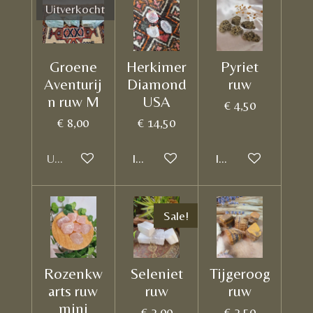
Uitverkocht
Groene
Herkimer
Pyriet
Aventurij
Diamond
ruw
n ruw M
USA
€ 4,50
€ 8,00
€ 14,50
Uitverkocht
In winkelwagen
In winkelwagen
Sale!
Rozenkw
Seleniet
Tijgeroog
arts ruw
ruw
ruw
mini
€ 2,00
€ 2,50