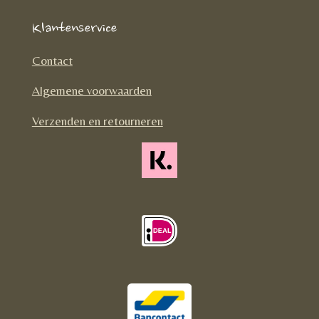
e
t
T
Klantenservice
b
a
o
o
g
k
Contact
o
r
Algemene voorwaarden
k
a
m
Verzenden en retourneren