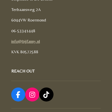
Terbaansweg 2A
6044VW Roermond
06-53341448
info@bijfanny.nl
KVK
80572588
REACH OUT
F
I
T
a
n
i
c
s
k