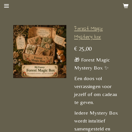
Ga
direct
naar
Forest Magic
de
Mystery box
hoofdinhoud
€ 25,00
🎁 Forest Magic
Mystery Box ✨
Een doos vol
verrassingen voor
jezelf of om cadeau
te geven.
Iedere Mystery Box
wordt intuïtief
samengesteld en