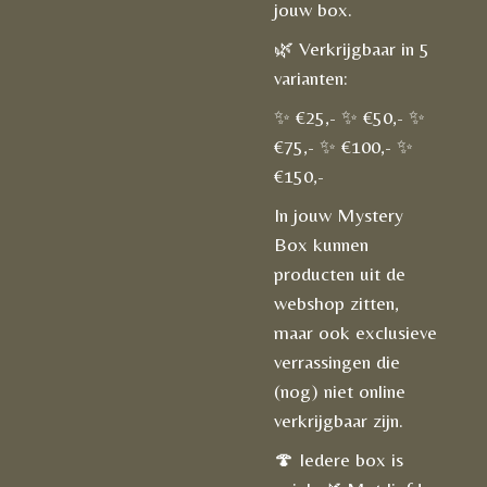
jouw box.
🌿 Verkrijgbaar in 5
varianten:
✨ €25,- ✨ €50,- ✨
€75,- ✨ €100,- ✨
€150,-
In jouw Mystery
Box kunnen
producten uit de
webshop zitten,
maar ook exclusieve
verrassingen die
(nog) niet online
verkrijgbaar zijn.
🍄 Iedere box is