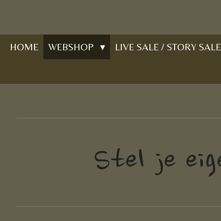
Ga
direct
naar
HOME
WEBSHOP
LIVE SALE / STORY SALE
de
hoofdinhoud
Stel je ei