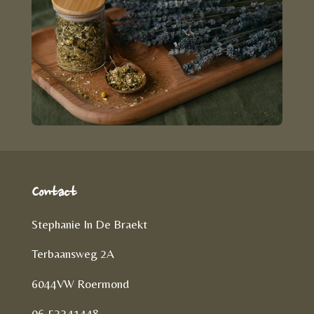
Contact
Stephanie In De Braekt
Terbaansweg 2A
6044VW Roermond
06-53341448