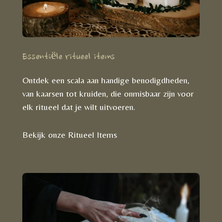
Essentiële ritueel items
Ontdek een scala aan handige benodigdheden,
van kaarsen tot kruiden, die onmisbaar zijn voor
elk ritueel dat je wilt uitvoeren.
Bekijk onze Ritueel Items