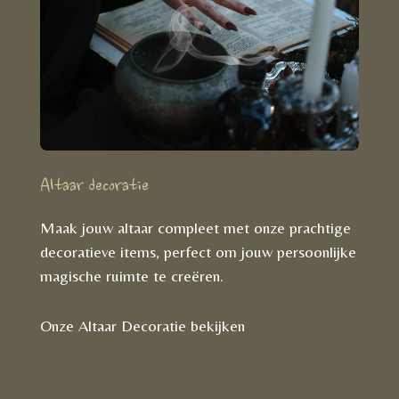
Altaar decoratie
Maak jouw altaar compleet met onze prachtige
decoratieve items, perfect om jouw persoonlijke
magische ruimte te creëren.
Onze Altaar Decoratie bekijken