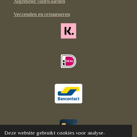
Algemene voorwaarden
k
a
m
Verzenden en retourneren
Deze website gebruikt cookies voor analyse-
© 2020 - 2021 BijFannyWellness&Crystals