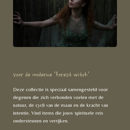
Voor de moderne 'forest witch'
Deze collectie is speciaal samengesteld voor
degenen die zich verbonden voelen met de
natuur, de cycli van de maan en de kracht van
intentie. Vind items die jouw spirituele reis
ondersteunen en verrijken.