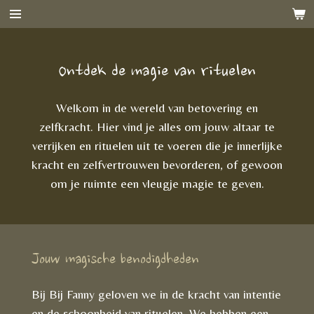
Ga
direct
naar
Ontdek de magie van rituelen
de
hoofdinhoud
Welkom in de wereld van betovering en
zelfkracht. Hier vind je alles om jouw altaar te
verrijken en rituelen uit te voeren die je innerlijke
kracht en zelfvertrouwen bevorderen, of gewoon
om je ruimte een vleugje magie te geven.
Jouw magische benodigdheden
Bij Bij Fanny geloven we in de kracht van intentie
en de schoonheid van rituelen. We hebben een