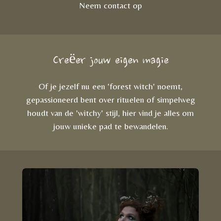
Neem contact op
Creëer jouw eigen magie
Of je jezelf nu een 'forest witch' noemt,
gepassioneerd bent over rituelen of simpelweg
houdt van de 'witchy' stijl, hier vind je alles om
jouw unieke pad te bewandelen.