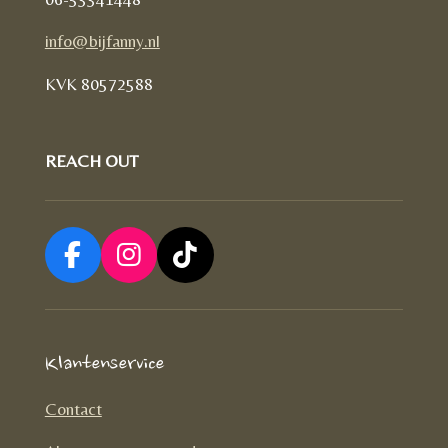
info@bijfanny.nl
KVK
80572588
REACH OUT
F
I
T
a
n
i
c
s
k
e
t
T
Klantenservice
b
a
o
o
g
k
Contact
o
r