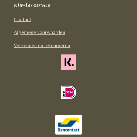
e
t
T
Klantenservice
b
a
o
o
g
k
Contact
o
r
Algemene voorwaarden
k
a
m
Verzenden en retourneren