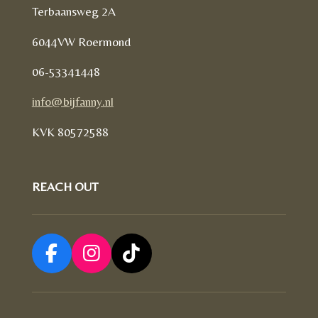
Terbaansweg 2A
6044VW Roermond
06-53341448
info@bijfanny.nl
KVK
80572588
REACH OUT
F
I
T
a
n
i
c
s
k