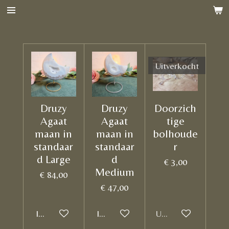
Ga
direct
naar
de
Uitverkocht
hoofdinhoud
Druzy
Druzy
Doorzich
Agaat
Agaat
tige
maan in
maan in
bolhoude
standaar
standaar
r
d Large
d
€ 3,00
Medium
€ 84,00
€ 47,00
In winkelwagen
In winkelwagen
Uitverkocht