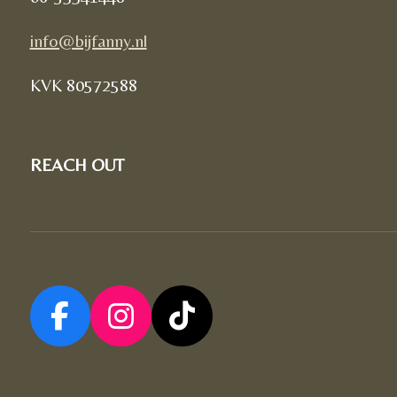
info@bijfanny.nl
KVK
80572588
REACH OUT
F
I
T
a
n
i
c
s
k