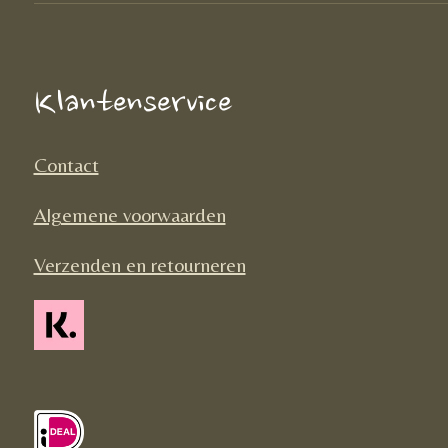
e
t
T
b
a
o
o
g
k
Klantenservice
o
r
k
a
Contact
m
Algemene voorwaarden
Verzenden en retourneren