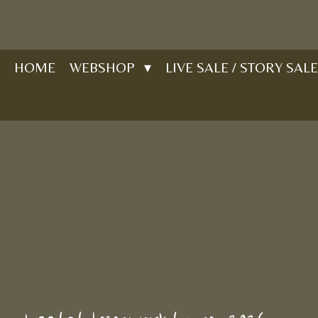
Ga
direct
naar
HOME
WEBSHOP
LIVE SALE / STORY SALE
de
hoofdinhoud