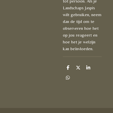
tot persoon. Als je
Landschaps Jaspis
wilt gebruiken, neem
dan de tijd om te
observeren hoe het
op jou reageert en
hoe het je welzijn
kan beïnvloeden.
D
D
S
e
e
h
l
e
a
D
e
l
r
e
n
e
l
e
n