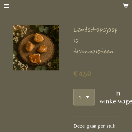
Ga
direct
naar
Landschapsjasp
de
hoofdinhoud
is
trommelsteen
€ 4,50
In
winkelwag
Deze gaan per stuk.