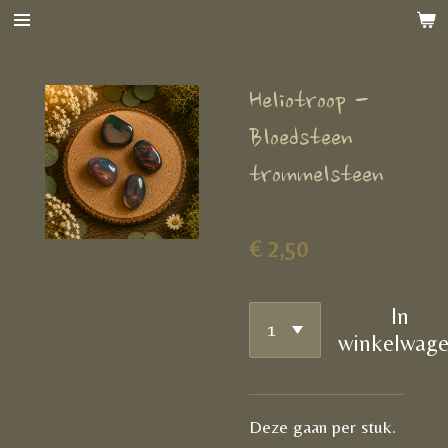
Ga
direct
naar
Heliotroop -
de
hoofdinhoud
Bloedsteen
trommelsteen
€ 2,50
In
winkelwag
Deze gaan per stuk.