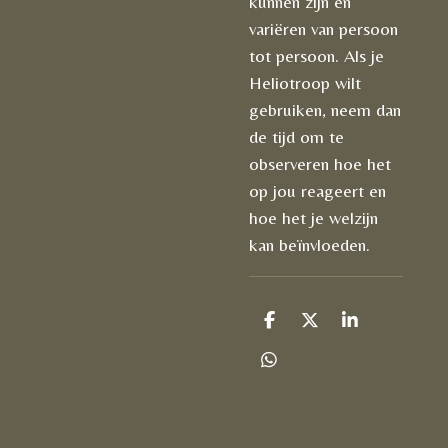
kunnen zijn en
variëren van persoon
tot persoon. Als je
Heliotroop wilt
gebruiken, neem dan
de tijd om te
observeren hoe het
op jou reageert en
hoe het je welzijn
kan beïnvloeden.
D
D
S
e
e
h
l
e
a
D
e
l
r
e
n
e
l
e
n