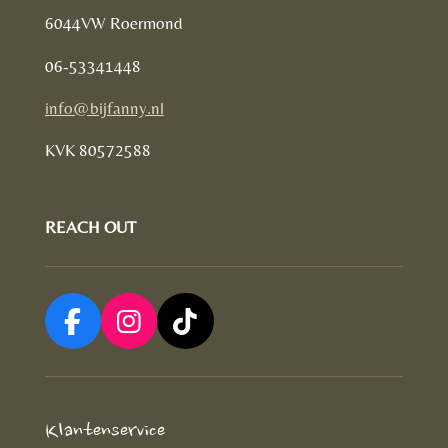
6044VW Roermond
06-53341448
info@bijfanny.nl
KVK
80572588
REACH OUT
F
I
T
a
n
i
c
s
k
e
t
T
Klantenservice
b
a
o