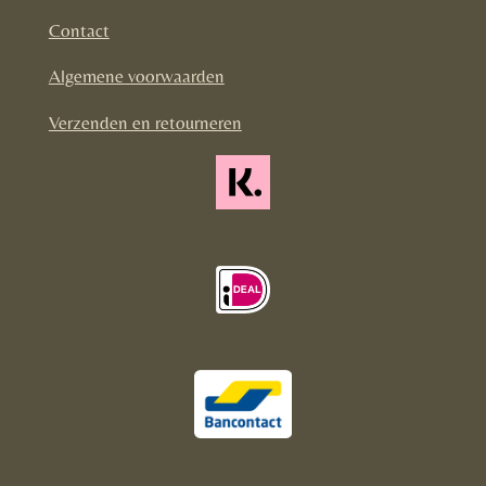
o
g
k
Contact
o
r
Algemene voorwaarden
k
a
m
Verzenden en retourneren