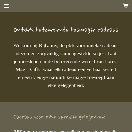
Ga
direct
naar
Ontdek betoverende bosmagie cadeaus
de
hoofdinhoud
Welkom bij BijFanny, dé plek voor unieke cadeau-
ideeën en zorgvuldig samengestelde setjes. Laat
je meeslepen in de betoverende wereld van Forest
Magic Gifts, waar elk cadeau een verhaal vertelt
en een vleugje natuurlijke magie toevoegt aan
elke gelegenheid.
Cadeaus voor elke speciale gelegenheid
BijFanny presenteert een collectie geschenken die