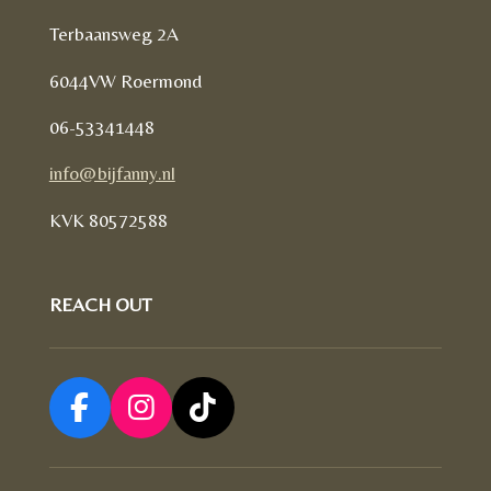
Terbaansweg 2A
6044VW Roermond
06-53341448
info@bijfanny.nl
KVK
80572588
REACH OUT
F
I
T
a
n
i
c
s
k