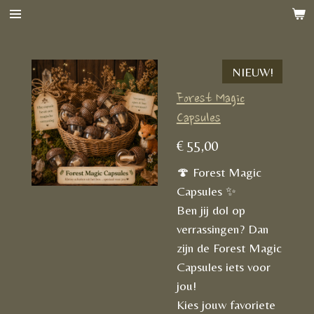
Ga
direct
naar
NIEUW!
de
hoofdinhoud
Forest Magic
Capsules
€ 55,00
🍄 Forest Magic
Capsules ✨
Ben jij dol op
verrassingen? Dan
zijn de Forest Magic
Capsules iets voor
jou!
Kies jouw favoriete