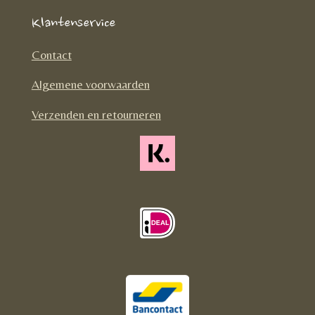
e
t
T
Klantenservice
b
a
o
o
g
k
Contact
o
r
Algemene voorwaarden
k
a
m
Verzenden en retourneren