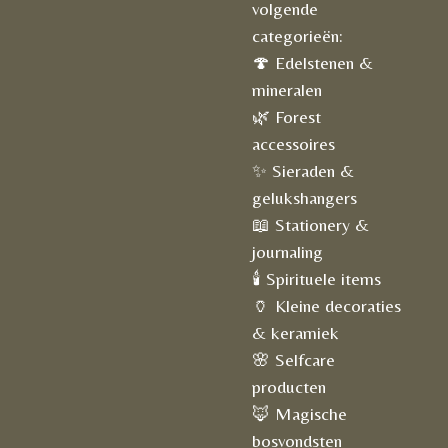
volgende
categorieën:
🍄 Edelstenen &
mineralen
🌿 Forest
accessoires
✨ Sieraden &
gelukshangers
📖 Stationery &
journaling
🕯️ Spirituele items
🏺 Kleine decoraties
& keramiek
🌸 Selfcare
producten
🦊 Magische
bosvondsten