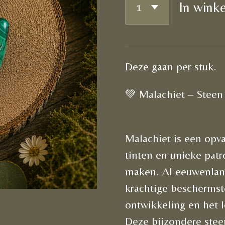
In wink
Deze gaan per stuk.
💚 Malachiet – Steen
Malachiet is een opv
tinten en unieke pat
maken. Al eeuwenlan
krachtige beschermste
ontwikkeling en het lo
Deze bijzondere stee