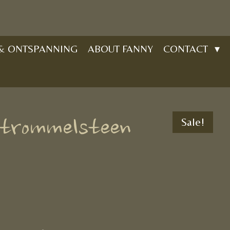
 & ONTSPANNING
ABOUT FANNY
CONTACT
 trommelsteen
Sale!