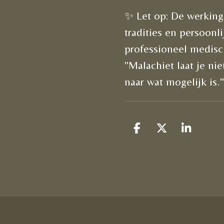
✨ Let op: De werking 
tradities en persoonl
professioneel medisc
"Malachiet laat je nie
naar wat mogelijk is.
D
D
S
e
e
h
l
e
a
e
l
r
n
e