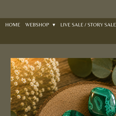
Ga
direct
naar
HOME
WEBSHOP
LIVE SALE / STORY SALE
de
hoofdinhoud