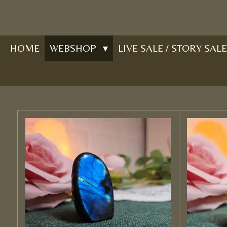
Ga
direct
naar
HOME
WEBSHOP
LIVE SALE / STORY SALE
de
hoofdinhoud