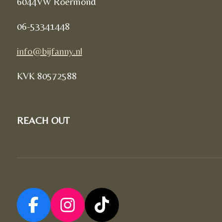
6044VW Roermond
06-53341448
info@bijfanny.nl
KVK
80572588
REACH OUT
F
I
T