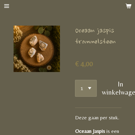
Ga
direct
naar
Oceaan jaspis
de
hoofdinhoud
trommelsteen
€ 4,00
In
winkelwag
Deze gaan per stuk.
Oceaan Jaspis
is een