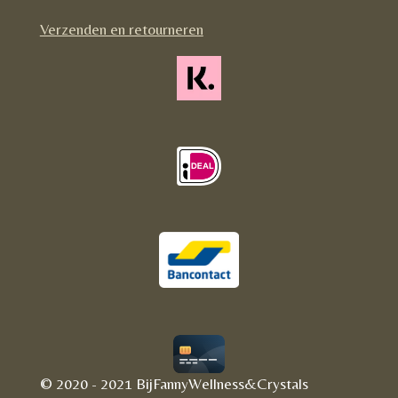
m
Verzenden en retourneren
© 2020 - 2021 BijFannyWellness&Crystals