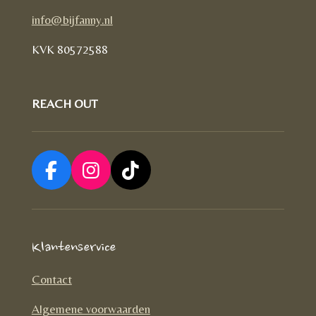
info@bijfanny.nl
KVK
80572588
REACH OUT
F
I
T
a
n
i
c
s
k
e
t
T
Klantenservice
b
a
o
o
g
k
Contact
o
r
Algemene voorwaarden
k
a