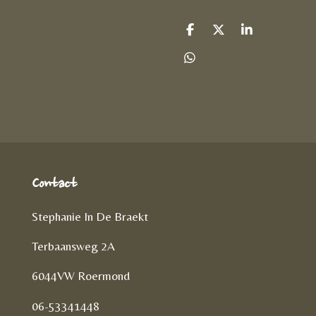
D
D
S
e
e
h
l
e
a
D
e
l
r
e
n
e
l
e
n
Contact
Stephanie In De Braekt
Terbaansweg 2A
6044VW Roermond
06-53341448