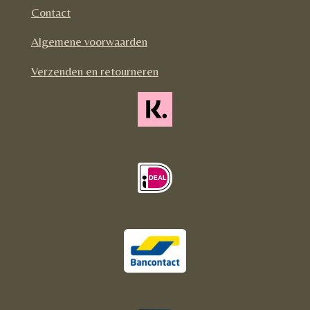
o
g
k
Contact
o
r
Algemene voorwaarden
k
a
m
Verzenden en retourneren