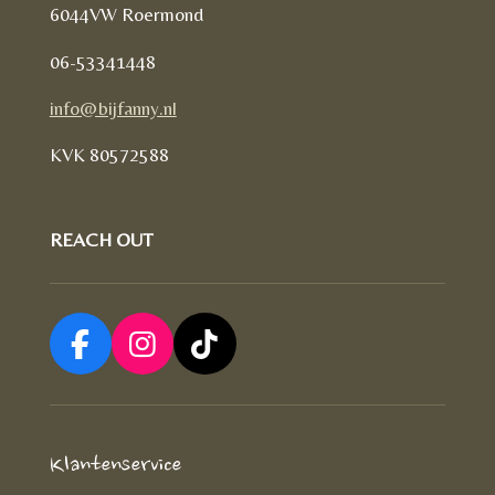
6044VW Roermond
06-53341448
info@bijfanny.nl
KVK
80572588
REACH OUT
F
I
T
a
n
i
c
s
k
e
t
T
Klantenservice
b
a
o