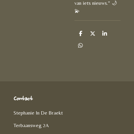
van iets nieuws." 🌙
💫
D
D
S
e
e
h
l
e
a
D
e
l
r
e
n
e
l
e
n
Contact
Stephanie In De Braekt
Terbaansweg 2A