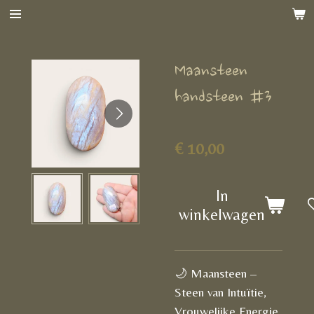
Ga
direct
naar
Maansteen
de
hoofdinhoud
handsteen #3
€ 10,00
In
winkelwagen
🌙 Maansteen –
Steen van Intuïtie,
Vrouwelijke Energie