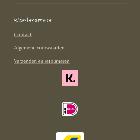
c
s
k
e
t
T
Klantenservice
b
a
o
o
g
k
Contact
o
r
Algemene voorwaarden
k
a
m
Verzenden en retourneren