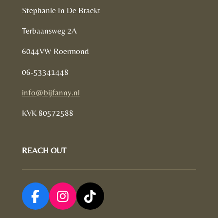
Stephanie In De Braekt
Terbaansweg 2A
6044VW Roermond
06-53341448
info@bijfanny.nl
KVK
80572588
REACH OUT
F
I
T
a
n
i