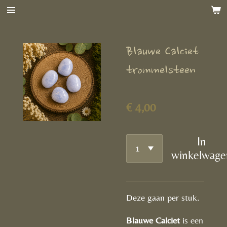
Ga
direct
naar
Blauwe Calciet
de
hoofdinhoud
trommelsteen
€ 4,00
In
winkelwage
Deze gaan per stuk.
Blauwe Calciet
is een