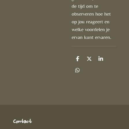
de tijd om te
observeren hoe het
op jou reageert en
welke voordelen je
ervan kunt ervaren.
D
D
S
e
e
h
l
e
a
D
e
l
r
e
n
e
l
e
n
Contact