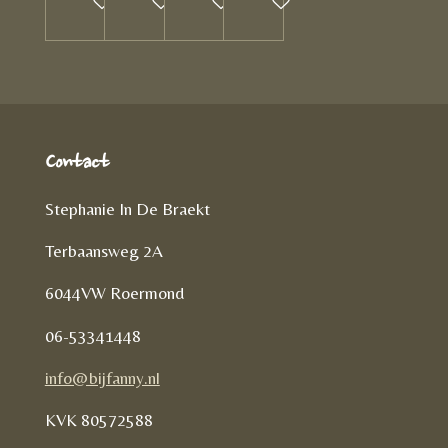
In winkelwagen
In winkelwagen
In winkelwagen
In winkelwagen
Contact
Stephanie In De Braekt
Terbaansweg 2A
6044VW Roermond
06-53341448
info@bijfanny.nl
KVK
80572588