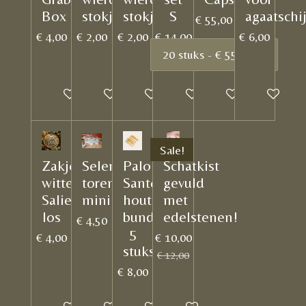
Box
stokjes
stokjes
S
agaatschij
€ 55,00
€ 4,00
€ 2,00
€ 2,00
€ 14,00
€ 6,00
In winkelwagen
In winkelwagen
In winkelwagen
In winkelwagen
In winkelwagen
In winkelw
Sale!
Zakje
Seleniet
Palo
Schatkist
witte
toren
Santo
gevuld
Salie
mini
hout
met
los
bundel
edelstenen!
€ 4,50
5
€ 4,00
€ 10,00
stuks
€ 12,00
€ 8,00