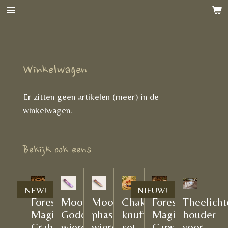
Ga
direct
naar
de
hoofdinhoud
Winkelwagen
Er zitten geen artikelen (meer) in de
winkelwagen.
Bekijk ook eens
NEW!
NIEUW!
Forest
Moon
Moon
Chakra
Forest
Theelicht
Magic
Goddess
phases
knuffelstenen
Magic
houder
Grab
wierook
wierook
set
Capsules
voor