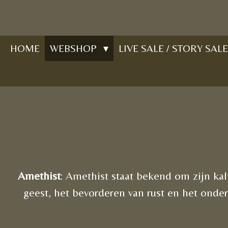
Ga
direct
naar
HOME
WEBSHOP
LIVE SALE / STORY SALE
de
hoofdinhoud
Amethist
: Amethist staat bekend om zijn k
geest, het bevorderen van rust en het onde