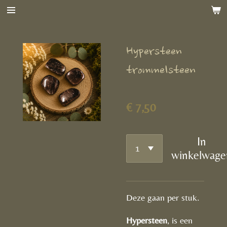
Ga
direct
naar
Hypersteen
de
hoofdinhoud
trommelsteen
€ 7,50
In
winkelwage
Deze gaan per stuk.
Hypersteen
, is een