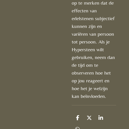
op te merken dat de
effecten van
edelstenen subjectief
kunnen zijn en
variëren van persoon
tot persoon. Als je
Hypersteen wilt
gebruiken, neem dan
de tijd om te
observeren hoe het
op jou reageert en
hoe het je welzijn
kan beïnvloeden.
D
D
S
e
e
h