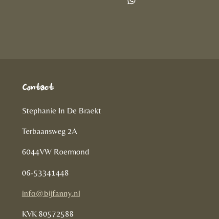
l
e
a
D
e
l
r
e
n
e
l
e
n
Contact
Stephanie In De Braekt
Terbaansweg 2A
6044VW Roermond
06-53341448
info@bijfanny.nl
KVK
80572588