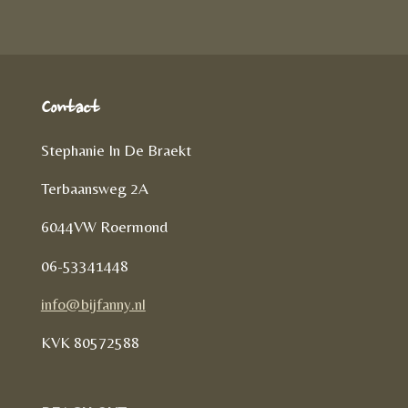
e
n
Contact
Stephanie In De Braekt
Terbaansweg 2A
6044VW Roermond
06-53341448
info@bijfanny.nl
KVK
80572588