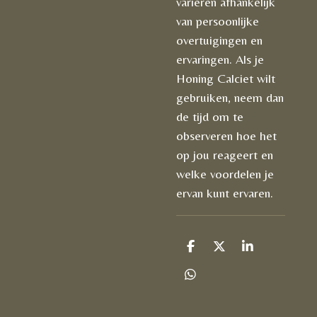
variëren afhankelijk
van persoonlijke
overtuigingen en
ervaringen. Als je
Honing Calciet wilt
gebruiken, neem dan
de tijd om te
observeren hoe het
op jou reageert en
welke voordelen je
ervan kunt ervaren.
D
D
S
e
e
h
l
e
a
D
e
l
r
e
n
e
l