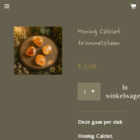
Ga
direct
naar
Honing Calciet
de
hoofdinhoud
trommelsteen
€ 5,00
In
winkelwag
Deze gaan per stuk
Honing Calciet
,