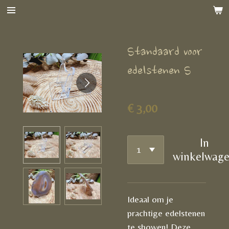
Ga
direct
naar
Standaard voor
de
hoofdinhoud
edelstenen S
€ 3,00
In
winkelwag
Ideaal om je
prachtige edelstenen
te showen! Deze