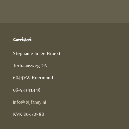
l
e
n
Contact
Stephanie In De Braekt
Terbaansweg 2A
6044VW Roermond
06-53341448
info@bijfanny.nl
KVK
80572588