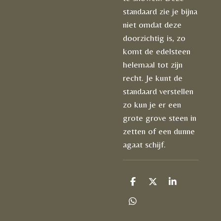
standaard zie je bijna
niet omdat deze
doorzichtig is, zo
komt de edelsteen
helemaal tot zijn
recht. Je kunt de
standaard verstellen
zo kun je er een
grote grove steen in
zetten of een dunne
agaat schijf.
D
D
S
e
e
h
l
e
a
D
e
l
r
e
n
e