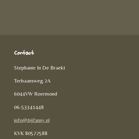
D
e
l
r
e
n
e
l
e
n
Contact
Stephanie In De Braekt
Terbaansweg 2A
6044VW Roermond
06-53341448
info@bijfanny.nl
KVK
80572588