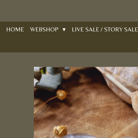
Ga
direct
naar
HOME
WEBSHOP
LIVE SALE / STORY SALE
de
hoofdinhoud