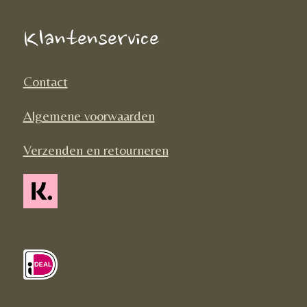
b
a
o
o
g
k
Klantenservice
o
r
k
a
Contact
m
Algemene voorwaarden
Verzenden en retourneren