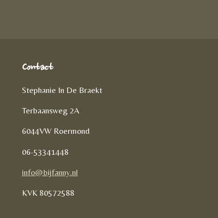
l
e
n
Contact
Stephanie In De Braekt
Terbaansweg 2A
6044VW Roermond
06-53341448
info@bijfanny.nl
KVK
80572588