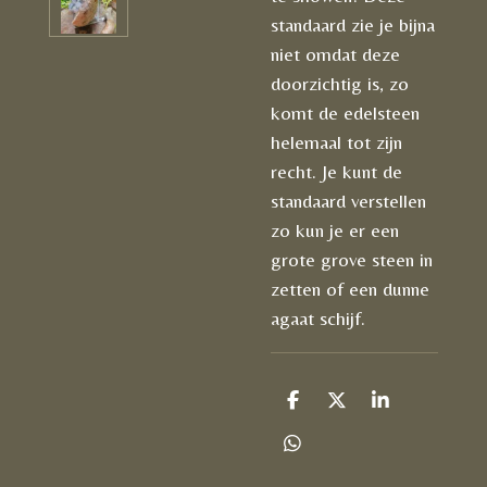
standaard zie je bijna
niet omdat deze
doorzichtig is, zo
komt de edelsteen
helemaal tot zijn
recht. Je kunt de
standaard verstellen
zo kun je er een
grote grove steen in
zetten of een dunne
agaat schijf.
D
D
S
e
e
h
l
e
a
D
e
l
r
e
n
e