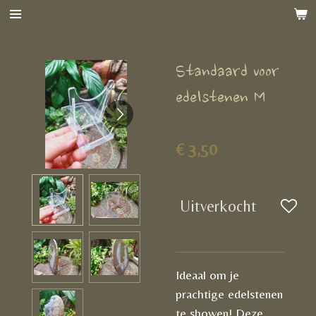
Ga
direct
naar
Standaard voor
de
hoofdinhoud
edelstenen M
€ 3,50
Uitverkocht
Ideaal om je
prachtige edelstenen
te showen! Deze