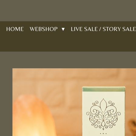
Ga
direct
naar
HOME
WEBSHOP
LIVE SALE / STORY SALE
de
hoofdinhoud