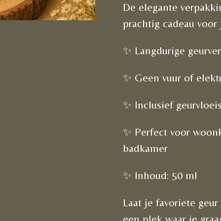
De elegante verpakki
prachtig cadeau voor 
✨ Langdurige geurver
✨ Geen vuur of elektr
✨ Inclusief geurvloei
✨ Perfect voor woonk
badkamer
✨ Inhoud: 50 ml
Laat je favoriete geu
een plek waar je graa