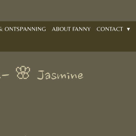
 & ONTSPANNING
ABOUT FANNY
CONTACT
s- 🌸 Jasmine