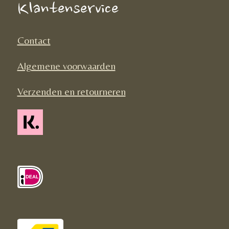
o
g
k
Klantenservice
o
r
k
a
Contact
m
Algemene voorwaarden
Verzenden en retourneren