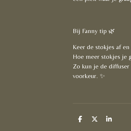
Bij Fanny tip 🌿
Keer de stokjes af en
Hoe meer stokjes je g
Zo kun je de diffuse
voorkeur. ✨
D
D
S
e
e
h