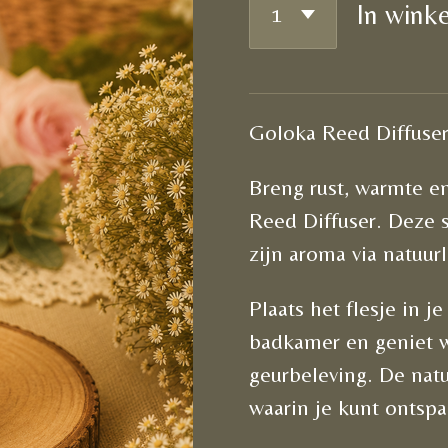
In wink
Goloka Reed Diffuser
Breng rust, warmte e
Reed Diffuser. Deze st
zijn aroma via natuurl
Plaats het flesje in 
badkamer en geniet w
geurbeleving. De natu
waarin je kunt ontsp