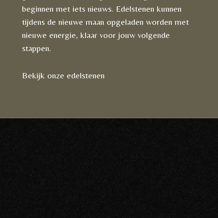
beginnen met iets nieuws. Edelstenen kunnen
tijdens de nieuwe maan opgeladen worden met
nieuwe energie, klaar voor jouw volgende
stappen.
Bekijk onze edelstenen