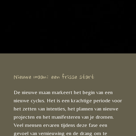
Nieuwe maan: een frisse start
De nieuwe maan markeert het begin van een
nieuwe cyclus. Het is een krachtige periode voor
het zetten van intenties, het plannen van nieuwe
projecten en het manifesteren van je dromen.
Veel mensen ervaren tijdens deze fase een
gevoel van vernieuwing en de drang om te