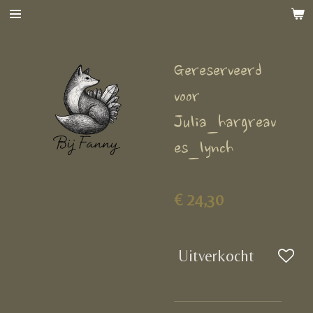
Ga
direct
naar
Gereserveerd
de
hoofdinhoud
voor
Julia_hargreav
es_lynch
€ 24,30
Uitverkocht