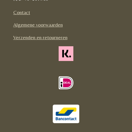
b
a
o
o
g
k
Contact
o
r
Algemene voorwaarden
k
a
m
Verzenden en retourneren