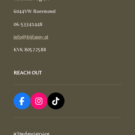
6044VW Roermond
06-53341448
info@bijfanny.nl
KVK
80572588
REACH OUT
F
I
T
a
n
i
c
s
k
e
t
T
Klantenservice