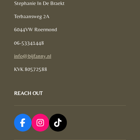
Stephanie In De Braekt
Terbaansweg 2A
6044VW Roermond
06-53341448
info@bijfanny.nl
KVK
80572588
REACH OUT
F
I
T
a
n
i