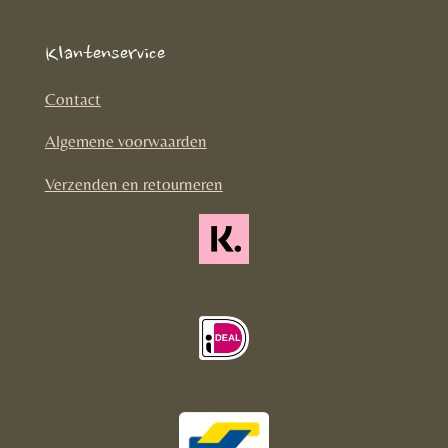
c
s
k
e
t
T
Klantenservice
b
a
o
o
g
k
Contact
o
r
Algemene voorwaarden
k
a
m
Verzenden en retourneren