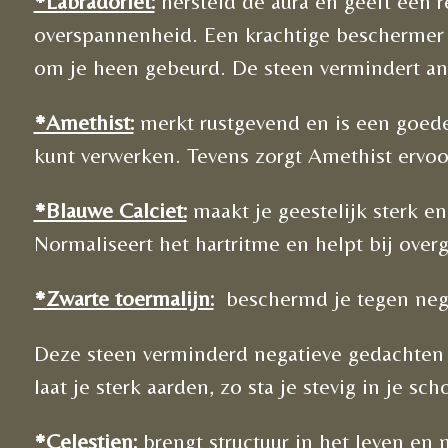
*Labradoriet:
hersteld de aura en geeft een re
overspannenheid. Een krachtige beschermer t
om je heen gebeurd.
De steen vermindert ang
*Amethist:
merkt rustgevend en is een goede 
kunt verwerken. Tevens zorgt Amethist ervoor
*Blauwe Calciet:
maakt je geestelijk sterk en
Normaliseert het hartritme en helpt bij over
*Zwarte toermalijn:
beschermd je tegen nega
Deze steen verminderd negatieve gedachten e
laat je sterk aarden, zo sta je stevig in je sc
*Celestien:
brengt structuur in het leven e