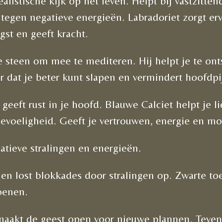
alistische kijk op het leven. Helpt bij vastzitten
egen negatieve energieën. Labradoriet zorgt erv
st en geeft kracht.
steen om mee te mediteren. Hij helpt je te onts
 dat je beter kunt slapen en vermindert hoofdpi
 geeft rust in je hoofd. Blauwe Calciet helpt je l
gevoeligheid. Geeft je vertrouwen, energie en mo
tieve stralingen en energieën.
n lost blokkades door stralingen op. Zwarte to
hoenen.
n maakt de geest open voor nieuwe plannen. Teve