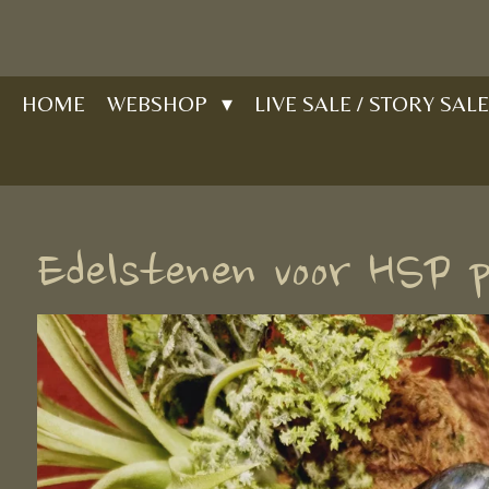
Ga
direct
naar
HOME
WEBSHOP
LIVE SALE / STORY SALE
de
hoofdinhoud
Edelstenen voor HSP 