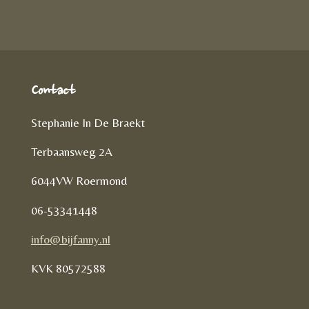
e
n
Contact
Stephanie In De Braekt
Terbaansweg 2A
6044VW Roermond
06-53341448
info@bijfanny.nl
KVK
80572588