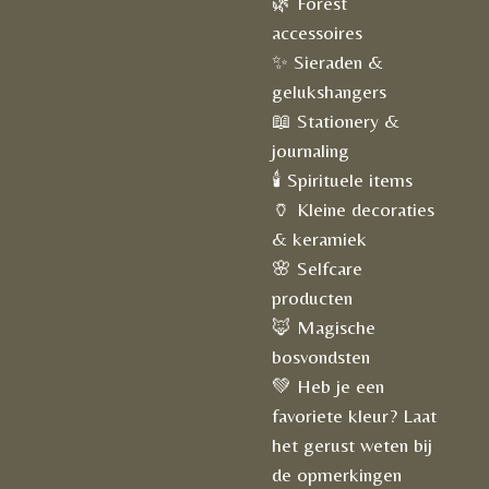
🌿 Forest
accessoires
✨ Sieraden &
gelukshangers
📖 Stationery &
journaling
🕯️ Spirituele items
🏺 Kleine decoraties
& keramiek
🌸 Selfcare
producten
🦊 Magische
bosvondsten
💚 Heb je een
favoriete kleur? Laat
het gerust weten bij
de opmerkingen