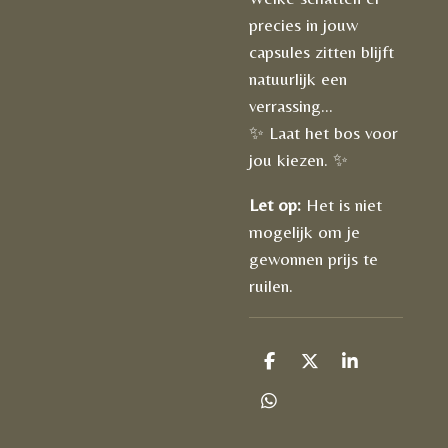
precies in jouw
capsules zitten blijft
natuurlijk een
verrassing...
✨ Laat het bos voor
jou kiezen. ✨
Let op:
Het is niet
mogelijk om je
gewonnen prijs te
ruilen.
D
D
S
e
e
h
l
e
a
D
e
l
r
e
n
e
l