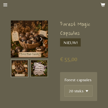
Ga
direct
naar
Forest Magic
de
hoofdinhoud
Capsules
NIEUW!
€ 55,00
Forest capsules