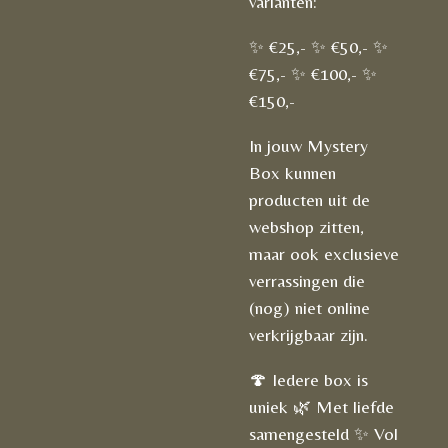
varianten:
✨ €25,- ✨ €50,- ✨
€75,- ✨ €100,- ✨
€150,-
In jouw Mystery
Box kunnen
producten uit de
webshop zitten,
maar ook exclusieve
verrassingen die
(nog) niet online
verkrijgbaar zijn.
🍄 Iedere box is
uniek 🌿 Met liefde
samengesteld ✨ Vol