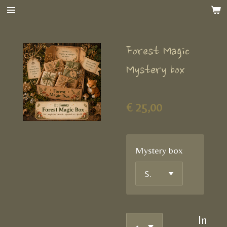
Ga
direct
naar
Forest Magic
de
hoofdinhoud
Mystery box
€ 25,00
Mystery box
In