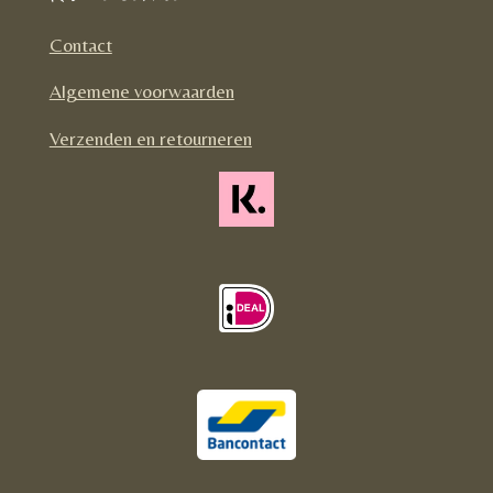
b
a
o
o
g
k
Contact
o
r
Algemene voorwaarden
k
a
m
Verzenden en retourneren