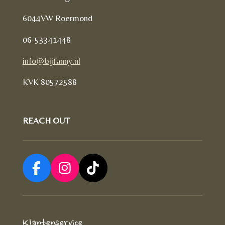
6044VW Roermond
06-53341448
info@bijfanny.nl
KVK
80572588
REACH OUT
F
I
T
a
n
i
c
s
k
e
t
T
Klantenservice