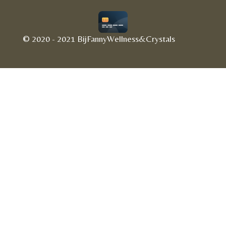
© 2020 - 2021 BijFannyWellness&Crystals