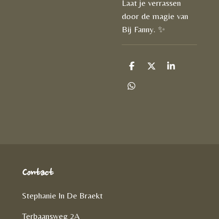
Laat je verrassen
door de magie van
Bij Fanny. ✨
D
D
S
e
e
h
l
e
a
D
e
l
r
e
n
e
l
e
n
Contact
Stephanie In De Braekt
Terbaansweg 2A