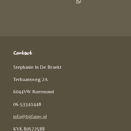
l
e
a
D
e
l
r
e
n
e
l
e
n
Contact
Stephanie In De Braekt
Terbaansweg 2A
6044VW Roermond
06-53341448
info@bijfanny.nl
KVK
80572588