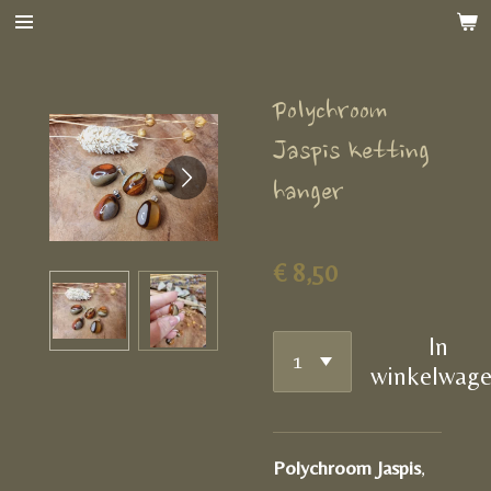
Ga
direct
naar
Polychroom
de
hoofdinhoud
Jaspis ketting
hanger
€ 8,50
In
winkelwag
Polychroom Jaspis
,