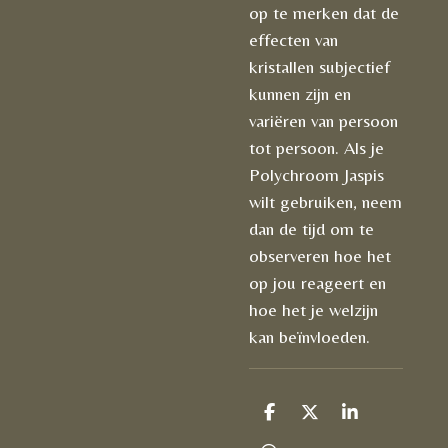
op te merken dat de
effecten van
kristallen subjectief
kunnen zijn en
variëren van persoon
tot persoon. Als je
Polychroom Jaspis
wilt gebruiken, neem
dan de tijd om te
observeren hoe het
op jou reageert en
hoe het je welzijn
kan beïnvloeden.
D
D
S
e
e
h