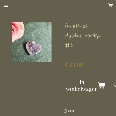
Ga
direct
naar
Amethist
de
hoofdinhoud
cluster hartje
#6
€ 23,00
In
winkelwagen
5 cm