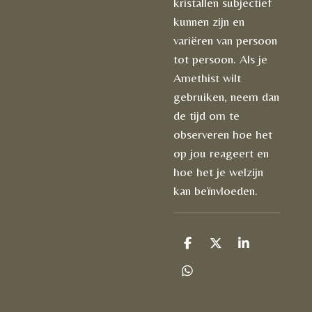
kristallen subjectief
kunnen zijn en
variëren van persoon
tot persoon. Als je
Amethist wilt
gebruiken, neem dan
de tijd om te
observeren hoe het
op jou reageert en
hoe het je welzijn
kan beïnvloeden.
D
D
S
e
e
h
l
e
a
D
e
l
r
e
n
e
l