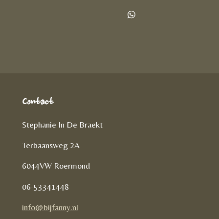
e
e
h
l
e
a
D
e
l
r
e
n
e
l
e
n
Contact
Stephanie In De Braekt
Terbaansweg 2A
6044VW Roermond
06-53341448
info@bijfanny.nl