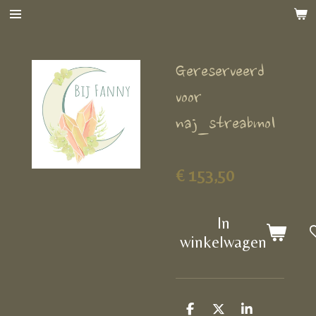
Ga
direct
naar
Gereserveerd
de
hoofdinhoud
voor
naj_streabmol
€ 153,50
In
winkelwagen
D
D
S