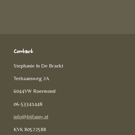
D
e
l
r
e
n
e
l
e
n
Contact
Stephanie In De Braekt
Terbaansweg 2A
6044VW Roermond
06-53341448
info@bijfanny.nl
KVK
80572588