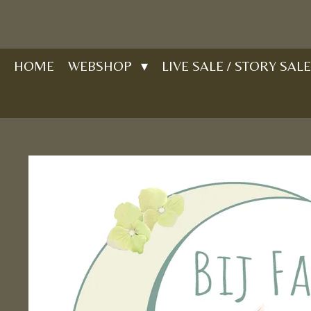
Ga
direct
naar
HOME
WEBSHOP
LIVE SALE / STORY SALE
de
hoofdinhoud