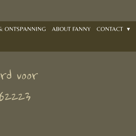
 & ONTSPANNING
ABOUT FANNY
CONTACT
rd voor
562223