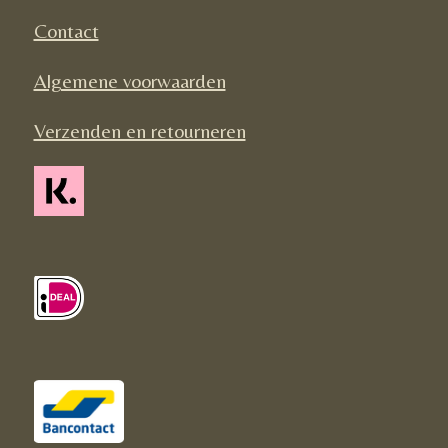
k
a
Contact
m
Algemene voorwaarden
Verzenden en retourneren