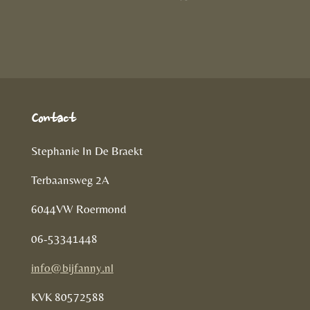
D
e
l
r
e
n
e
l
e
n
Contact
Stephanie In De Braekt
Terbaansweg 2A
6044VW Roermond
06-53341448
info@bijfanny.nl
KVK
80572588