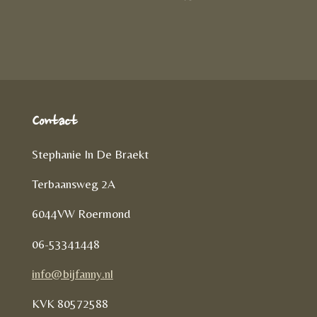
D
e
l
r
e
n
e
l
e
n
Contact
Stephanie In De Braekt
Terbaansweg 2A
6044VW Roermond
06-53341448
info@bijfanny.nl
KVK
80572588