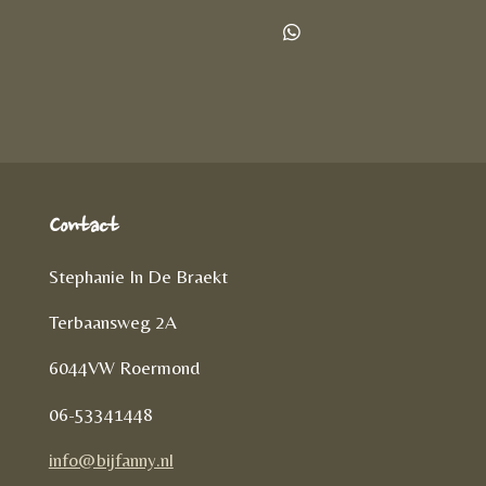
e
e
h
l
e
a
D
e
l
r
e
n
e
l
e
n
Contact
Stephanie In De Braekt
Terbaansweg 2A
6044VW Roermond
06-53341448
info@bijfanny.nl