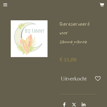
Ga
direct
naar
Gereserveerd
de
hoofdinhoud
voor
sanne.nanoe
€ 11,00
Uitverkocht
D
D
S