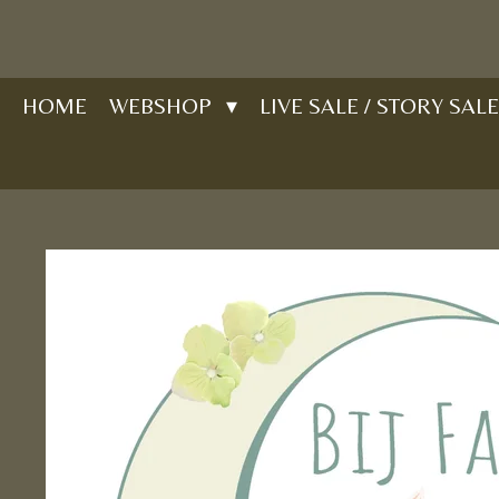
Ga
direct
naar
HOME
WEBSHOP
LIVE SALE / STORY SALE
de
hoofdinhoud