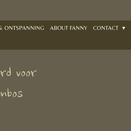
 & ONTSPANNING
ABOUT FANNY
CONTACT
rd voor
nbos