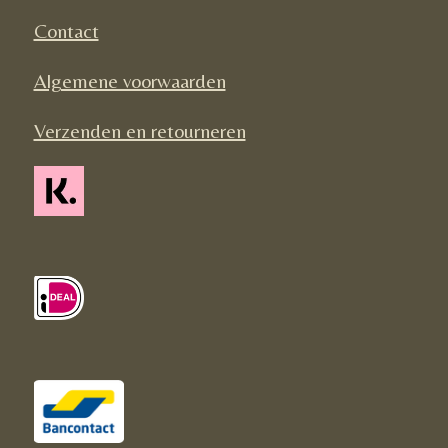
k
a
Contact
m
Algemene voorwaarden
Verzenden en retourneren